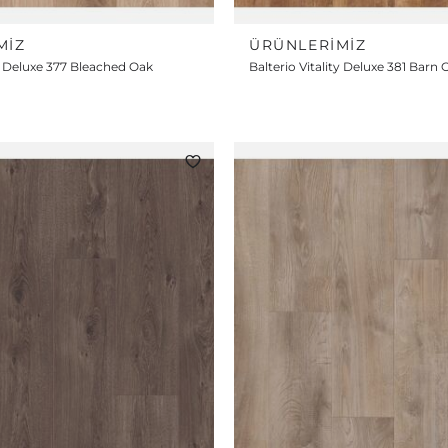
MIZ
ÜRÜNLERIMIZ
ty Deluxe 377 Bleached Oak
Balterio Vitality Deluxe 381 Barn 