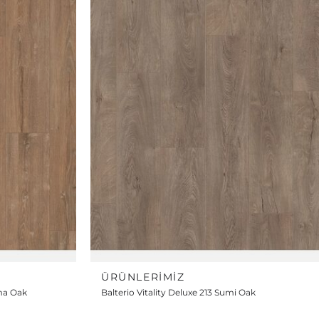
ÜRÜNLERIMIZ
ema Oak
Balterio Vitality Deluxe 213 Sumi Oak