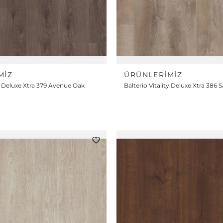
MIZ
ÜRÜNLERIMIZ
ty Deluxe Xtra 379 Avenue Oak
Balterio Vitality Deluxe Xtra 38