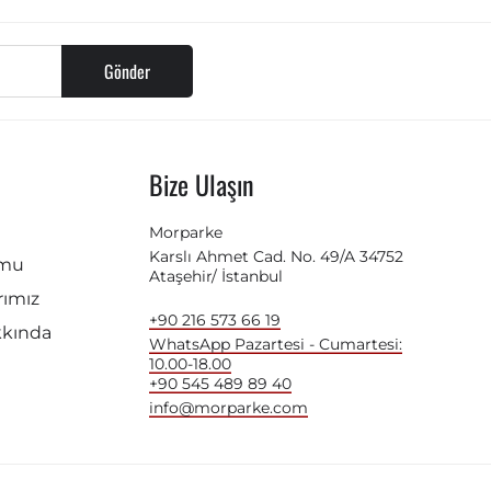
Gönder
Bize Ulaşın
Morparke
Karslı Ahmet Cad. No. 49/A 34752
rmu
Ataşehir/ İstanbul
ımız
+90 216 573 66 19
kkında
WhatsApp Pazartesi - Cumartesi:
10.00-18.00
+90 545 489 89 40
info@morparke.com