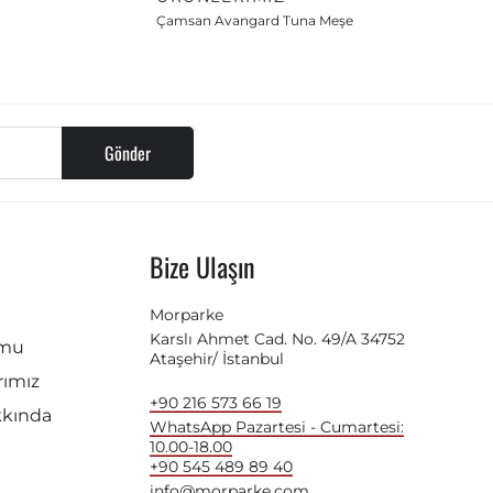
Çamsan Avangard Tuna Meşe
Gönder
Bize Ulaşın
Morparke
Karslı Ahmet Cad. No. 49/A 34752
rmu
Ataşehir/ İstanbul
ımız
+90 216 573 66 19
kkında
WhatsApp Pazartesi - Cumartesi:
10.00-18.00
+90 545 489 89 40
info@morparke.com