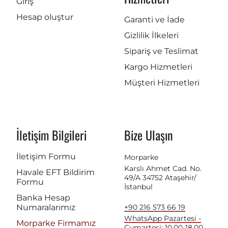
Giriş
Hesap oluştur
Garanti ve İade
Gizlilik İlkeleri
Sipariş ve Teslimat
Kargo Hizmetleri
Müşteri Hizmetleri
İletişim Bilgileri
Bize Ulaşın
İletişim Formu
Morparke
Karslı Ahmet Cad. No.
Havale EFT Bildirim
49/A 34752 Ataşehir/
Formu
İstanbul
Banka Hesap
Numaralarımız
+90 216 573 66 19
WhatsApp Pazartesi -
Morparke Firmamız
Cumartesi: 10.00-18.00