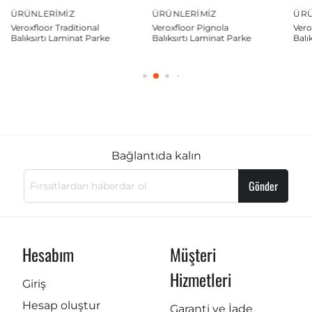
ÜRÜNLERIMIZ
ÜRÜNLERIMIZ
ÜRÜ
Veroxfloor Pignola
Veroxfloor Famous
Ver
Balıksırtı Laminat Parke
Balıksırtı Laminat Parke
Balı
Bağlantıda kalın
Gönder
Hesabım
Müşteri
Hizmetleri
Giriş
Hesap oluştur
Garanti ve İade