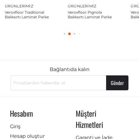
ÜRÜNLERIMIZ
ÜRÜNLERIMIZ
ÜR
Veroxfloor Pignola
Veroxfloor Famous
Ver
Balıksırtı Laminat Parke
Balıksırtı Laminat Parke
Balı
Bağlantıda kalın
Gönder
Hesabım
Müşteri
Hizmetleri
Giriş
Hesap oluştur
Garanti ve İade