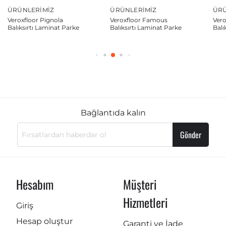
ÜRÜNLERIMIZ
ÜRÜNLERIMIZ
ÜRÜ
Veroxfloor Pignola
Veroxfloor Famous
Ver
Balıksırtı Laminat Parke
Balıksırtı Laminat Parke
Balı
Bağlantıda kalın
Gönder
Hesabım
Müşteri
Hizmetleri
Giriş
Hesap oluştur
Garanti ve İade