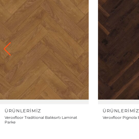
ÜRÜNLERIMIZ
ÜRÜNLERIMI
Veroxfloor Pignola Balıksırtı Laminat Parke
Veroxfloor Famous B
Parke