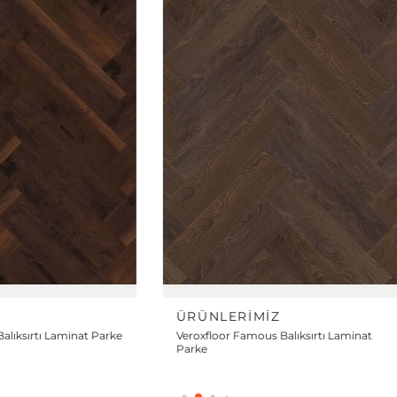
Z
ÜRÜNLERIMIZ
alıksırtı Laminat
Veroxfloor Diamond Balıksırtı Laminat
Parke