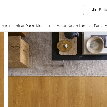
Beğe
ıksırtı Laminat Parke Modelleri
Macar Kesim Laminat Parke M