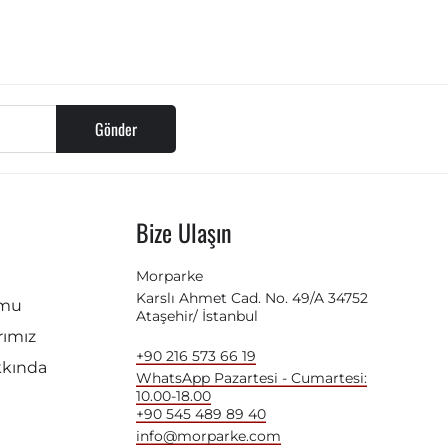
Gönder
Bize Ulaşın
Morparke
Karslı Ahmet Cad. No. 49/A 34752
rmu
Ataşehir/ İstanbul
ımız
+90 216 573 66 19
kkında
WhatsApp Pazartesi - Cumartesi:
10.00-18.00
+90 545 489 89 40
info@morparke.com