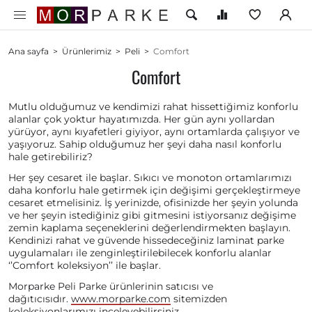
Ana sayfa
>
Ürünlerimiz
>
Peli
>
Comfort
Comfort
Mutlu olduğumuz ve kendimizi rahat hissettiğimiz konforlu
alanlar çok yoktur hayatımızda. Her gün aynı yollardan
yürüyor, aynı kıyafetleri giyiyor, aynı ortamlarda çalışıyor ve
yaşıyoruz. Sahip olduğumuz her şeyi daha nasıl konforlu
hale getirebiliriz?
Her şey cesaret ile başlar. Sıkıcı ve monoton ortamlarımızı
daha konforlu hale getirmek için değişimi gerçekleştirmeye
cesaret etmelisiniz. İş yerinizde, ofisinizde her şeyin yolunda
ve her şeyin istediğiniz gibi gitmesini istiyorsanız değişime
zemin kaplama seçeneklerini değerlendirmekten başlayın.
Kendinizi rahat ve güvende hissedeceğiniz laminat parke
uygulamaları ile zenginleştirilebilecek konforlu alanlar
‘’Comfort koleksiyon’’ ile başlar.
Morparke Peli Parke ürünlerinin satıcısı ve
dağıtıcısıdır.
www.morparke.com
sitemizden
koleksiyonlarımızı inceleyebilirsiniz.