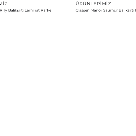
MIZ
ÜRÜNLERIMIZ
illy Balıksırtı Laminat Parke
Classen Manor Saumur Balıksırtı