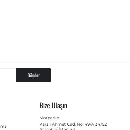
Gönder
Bize Ulaşın
Morparke
Karslı Ahmet Cad. No. 49/A 34752
rmu
Ataşehir/ İstanbul