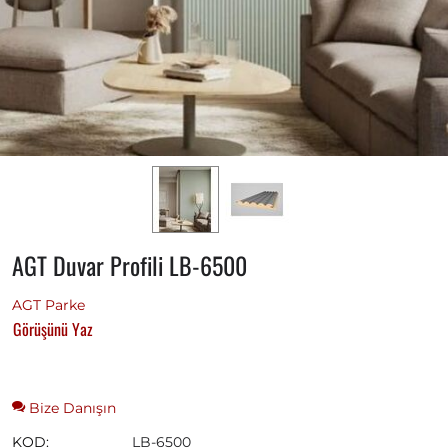
AGT Duvar Profili LB-6500
AGT Parke
Görüşünü Yaz
Bize Danışın
KOD:
LB-6500