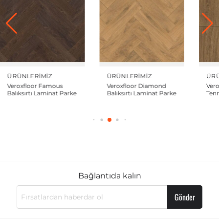
ÜRÜNLERIMIZ
ÜRÜNLERIMIZ
ÜRÜ
Veroxfloor Famous
Veroxfloor Diamond
Vero
Balıksırtı Laminat Parke
Balıksırtı Laminat Parke
Ten
Geni
Bağlantıda kalın
Gönder