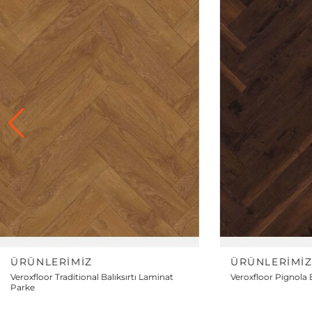
ÜRÜNLERIMIZ
ÜRÜNLERIMI
Veroxfloor Pignola Balıksırtı Laminat Parke
Veroxfloor Famous B
Parke