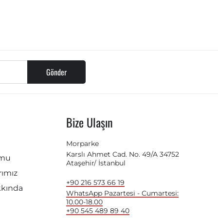
Gönder
Bize Ulaşın
Morparke
Karslı Ahmet Cad. No. 49/A 34752
rmu
Ataşehir/ İstanbul
ımız
+90 216 573 66 19
kkında
WhatsApp Pazartesi - Cumartesi:
10.00-18.00
+90 545 489 89 40