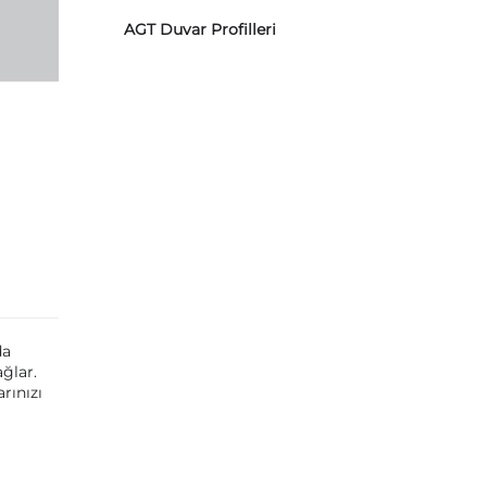
AGT Duvar Profilleri
da
ğlar.
rınızı