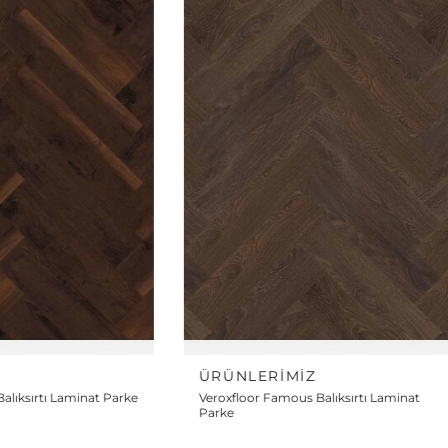
Z
ÜRÜNLERIMIZ
alıksırtı Laminat
Veroxfloor Diamond Balıksırtı Laminat
Parke