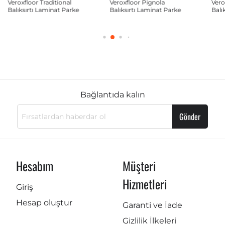
al
Veroxfloor Pignola
Veroxfloor Famous
arke
Balıksırtı Laminat Parke
Balıksırtı Laminat Parke
Bağlantıda kalın
Gönder
Hesabım
Müşteri
Hizmetleri
Giriş
Hesap oluştur
Garanti ve İade
Gizlilik İlkeleri