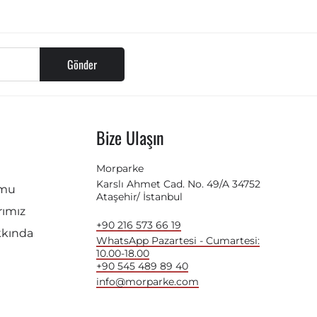
Gönder
Bize Ulaşın
Morparke
Karslı Ahmet Cad. No. 49/A 34752
rmu
Ataşehir/ İstanbul
ımız
+90 216 573 66 19
kkında
WhatsApp Pazartesi - Cumartesi:
10.00-18.00
+90 545 489 89 40
info@morparke.com