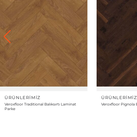
ÜRÜNLERIMIZ
ÜRÜNLERIMI
Veroxfloor Pignola Balıksırtı Laminat Parke
Veroxfloor Famous B
Parke