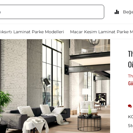
Beğe
ıksırtı Laminat Parke Modelleri
Macar Kesim Laminat Parke M
T
O
Th
Gö
K
St