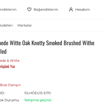
ndiklerim
Beğendiklerim
Hesabım
odelleri
Markalar
hede Witte Oak Knotty Smoked Brushed Withe
iled
ede & Witte
rüşünü Yaz
Bize Danışın
OD:
51LHÖEU15 EI70
ok Durumu:
İletişime geçiniz