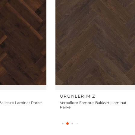
Z
ÜRÜNLERIMIZ
alıksırtı Laminat
Veroxfloor Diamond Balıksırtı Laminat
Parke