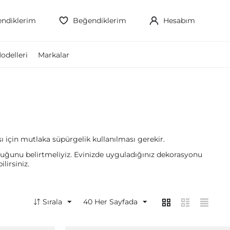
ndiklerim
Beğendiklerim
Hesabım
odelleri
Markalar
için mutlaka süpürgelik kullanılması gerekir.
duğunu belirtmeliyiz. Evinizde uyguladığınız dekorasyonu
lirsiniz.
Sırala
40
Her Sayfada