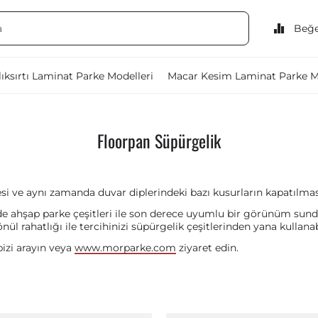
Beğe
ıksırtı Laminat Parke Modelleri
Macar Kesim Laminat Parke M
Floorpan Süpürgelik
 aynı zamanda duvar diplerindeki bazı kusurların kapatılması 
de ahşap parke çeşitleri ile son derece uyumlu bir görünüm sun
 rahatlığı ile tercihinizi süpürgelik çeşitlerinden yana kullanabi
bizi arayın veya
www.morparke.com
ziyaret edin.