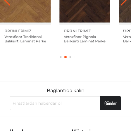
ÜRÜNLERIMIZ
ÜRÜNLERIMIZ
ÜRÜ
Veroxfloor Pignola
Veroxfloor Famous
Ver
Balıksırtı Laminat Parke
Balıksırtı Laminat Parke
Balı
Bağlantıda kalın
Gönder