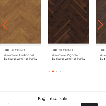
ÜRÜNLERIMIZ
ÜRÜNLERIMIZ
ÜRÜ
Veroxfloor Pignola
Veroxfloor Famous
Ver
Balıksırtı Laminat Parke
Balıksırtı Laminat Parke
Balı
Bağlantıda kalın