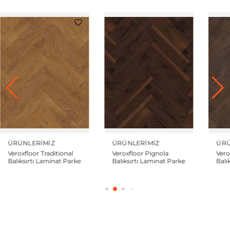
ÜRÜNLERIMIZ
ÜRÜNLERIMIZ
ÜRÜ
Veroxfloor Pignola
Veroxfloor Famous
Ver
Balıksırtı Laminat Parke
Balıksırtı Laminat Parke
Balı