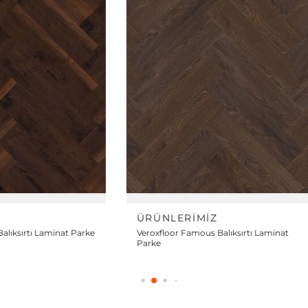
NLERIMIZ
ÜRÜNLERIMIZ
floor Famous Balıksırtı Laminat
Veroxfloor Diamond Balıksır
Parke