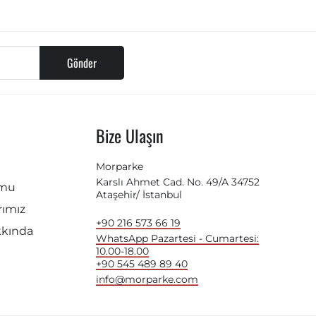
Gönder
Bize Ulaşın
Morparke
Karslı Ahmet Cad. No. 49/A 34752
rmu
Ataşehir/ İstanbul
ımız
+90 216 573 66 19
kkında
WhatsApp Pazartesi - Cumartesi:
10.00-18.00
+90 545 489 89 40
info@morparke.com