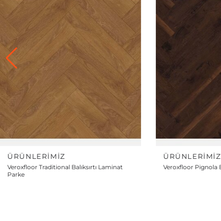
ÜRÜNLERIMIZ
ÜRÜ
nat
Veroxfloor Pignola Balıksırtı Laminat Parke
Verox
Parke