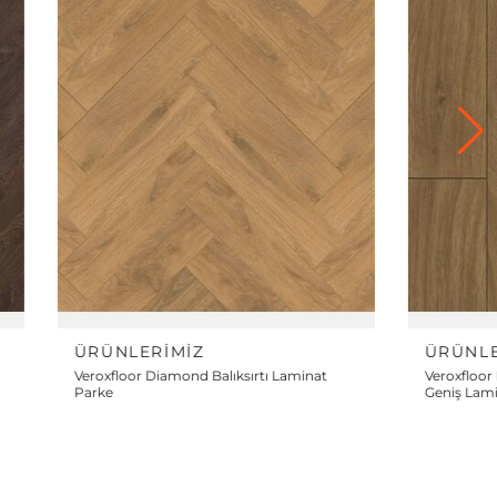
ÜRÜNLERIMIZ
tı Laminat
Veroxfloor Monet Wide Tenna 10mm Uzun
Geniş Laminat Parke