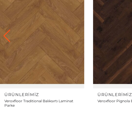
ÜRÜNLERIMIZ
ÜRÜNLERIMI
Veroxfloor Pignola Balıksırtı Laminat Parke
Veroxfloor Famous B
Parke