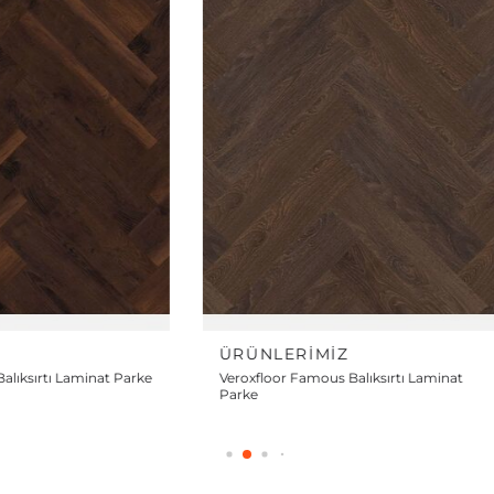
Z
ÜRÜNLERIMIZ
alıksırtı Laminat
Veroxfloor Diamond Balıksırtı Laminat
Parke