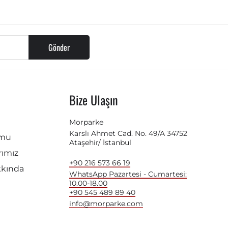
Gönder
Bize Ulaşın
Morparke
Karslı Ahmet Cad. No. 49/A 34752
rmu
Ataşehir/ İstanbul
ımız
+90 216 573 66 19
kkında
WhatsApp Pazartesi - Cumartesi:
10.00-18.00
+90 545 489 89 40
info@morparke.com