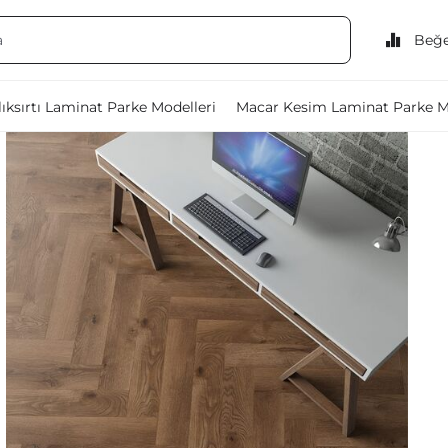
Beğe
ıksırtı Laminat Parke Modelleri
Macar Kesim Laminat Parke M