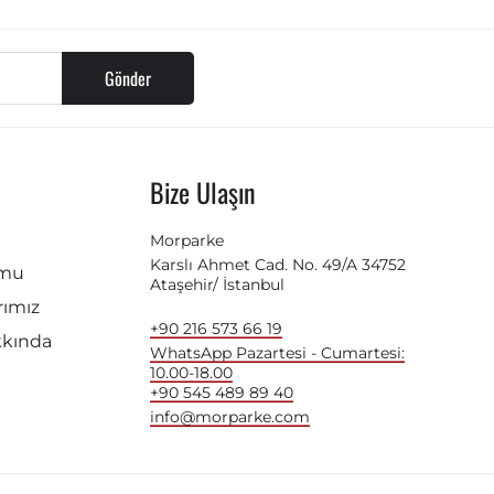
Gönder
Bize Ulaşın
Morparke
Karslı Ahmet Cad. No. 49/A 34752
rmu
Ataşehir/ İstanbul
ımız
+90 216 573 66 19
kkında
WhatsApp Pazartesi - Cumartesi:
10.00-18.00
+90 545 489 89 40
info@morparke.com