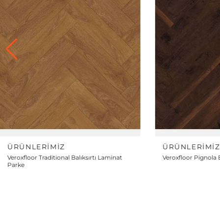
ÜRÜNLERIMIZ
ÜRÜNLERIMI
Veroxfloor Pignola Balıksırtı Laminat Parke
Veroxfloor Famous B
Parke