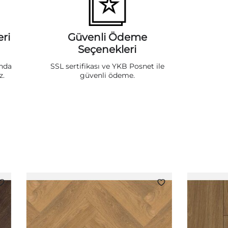
ri
Güvenli Ödeme
Seçenekleri
ında
SSL sertifikası ve YKB Posnet ile
z.
güvenli ödeme.