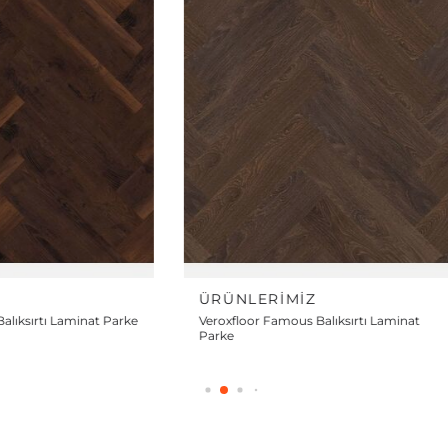
Z
ÜRÜNLERIMIZ
alıksırtı Laminat
Veroxfloor Diamond Balıksırtı Laminat
Parke