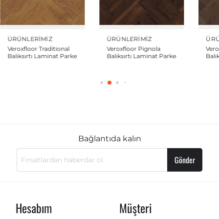
ÜRÜNLERIMIZ
ÜRÜNLERIMIZ
ÜR
Veroxfloor Pignola
Veroxfloor Famous
Ve
Balıksırtı Laminat Parke
Balıksırtı Laminat Parke
Bal
Bağlantıda kalın
Gönder
Hesabım
Müşteri