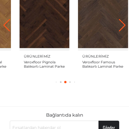
ÜRÜNLERIMIZ
ÜRÜNLERIMIZ
ÜRÜ
Veroxfloor Pignola
Veroxfloor Famous
Ver
Balıksırtı Laminat Parke
Balıksırtı Laminat Parke
Balı
Bağlantıda kalın
Gönder