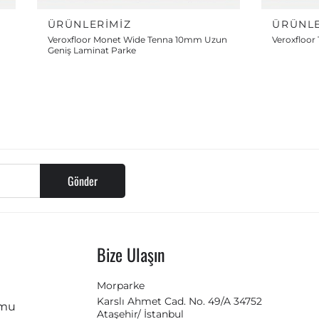
ÜRÜNLERIMIZ
ÜRÜNLE
Veroxfloor Monet Wide Tenna 10mm Uzun
Veroxfloor 
Geniş Laminat Parke
Gönder
Bize Ulaşın
Morparke
Karslı Ahmet Cad. No. 49/A 34752
rmu
Ataşehir/ İstanbul