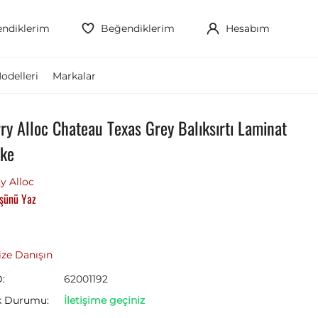
ndiklerim
Beğendiklerim
Hesabım
odelleri
Markalar
ry Alloc Chateau Texas Grey Balıksırtı Laminat
ke
y Alloc
şünü Yaz
ze Danışın
:
62001192
k Durumu:
İletişime geçiniz