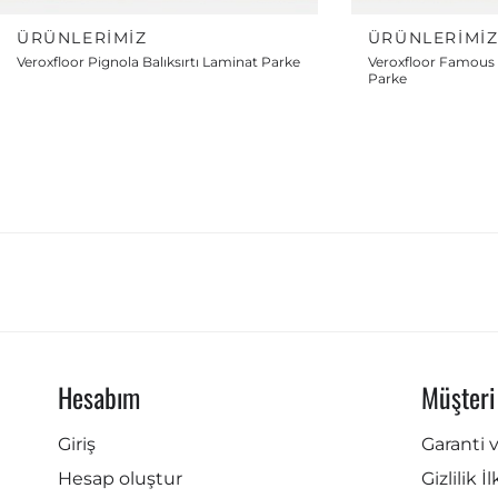
ÜRÜNLERIMIZ
ÜRÜNLERIMI
Veroxfloor Pignola Balıksırtı Laminat Parke
Veroxfloor Famous B
Parke
Hesabım
Müşteri
Giriş
Garanti 
Hesap oluştur
Gizlilik İ