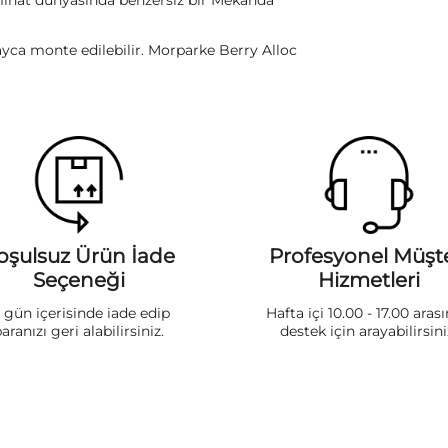
aminat dünyasında benzersiz bir Mekanda
ayca monte edilebilir. Morparke Berry Alloc
oşulsuz Ürün İade
Profesyonel Müşte
Seçeneği
Hizmetleri
5 gün içerisinde iade edip
Hafta içi 10.00 - 17.00 aras
aranızı geri alabilirsiniz.
destek için arayabilirsini