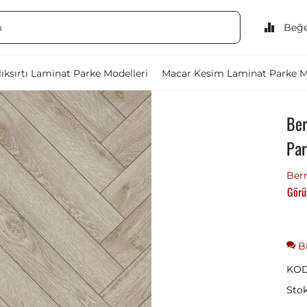
Beğe
ıksırtı Laminat Parke Modelleri
Macar Kesim Laminat Parke M
Ber
Par
Berr
Görü
Bi
KOD
Sto