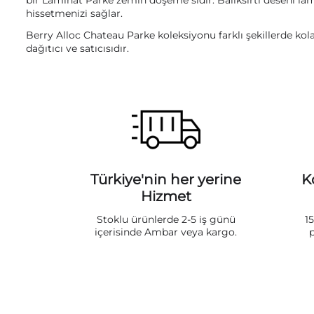
bir Laminat Parke zemin döşeme sidir. Balıksırtı deseni l
hissetmenizi sağlar.
Berry Alloc Chateau Parke koleksiyonu farklı şekillerde kol
dağıtıcı ve satıcısıdır.
Türkiye'nin her yerine
K
Hizmet
Stoklu ürünlerde 2-5 iş günü
1
içerisinde Ambar veya kargo.
p