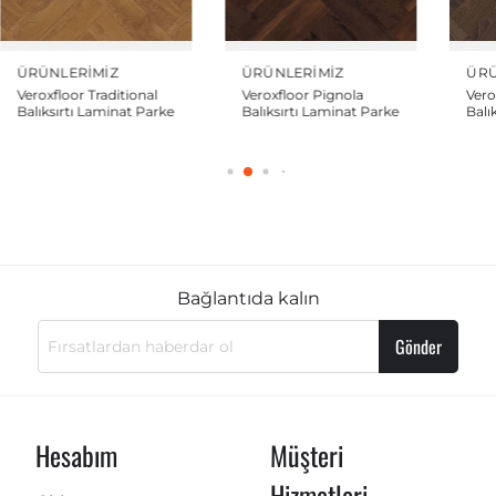
ÜRÜNLERIMIZ
ÜRÜNLERIMIZ
ÜRÜ
Veroxfloor Pignola
Veroxfloor Famous
Ver
Balıksırtı Laminat Parke
Balıksırtı Laminat Parke
Balı
Bağlantıda kalın
Gönder
Hesabım
Müşteri
Hizmetleri