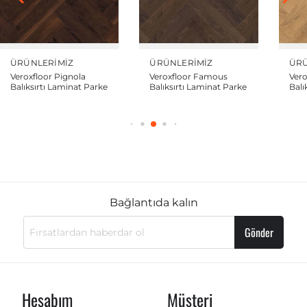
ÜRÜNLERIMIZ
ÜRÜNLERIMIZ
ÜRÜ
Veroxfloor Famous
Veroxfloor Diamond
Vero
Balıksırtı Laminat Parke
Balıksırtı Laminat Parke
Ten
Geni
Bağlantıda kalın
Gönder
Hesabım
Müşteri