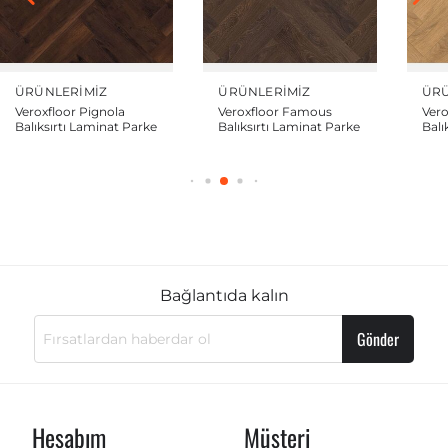
ÜRÜNLERIMIZ
ÜRÜNLERIMIZ
ÜRÜ
Veroxfloor Pignola
Veroxfloor Famous
Ver
Balıksırtı Laminat Parke
Balıksırtı Laminat Parke
Balı
Bağlantıda kalın
Gönder
Hesabım
Müşteri