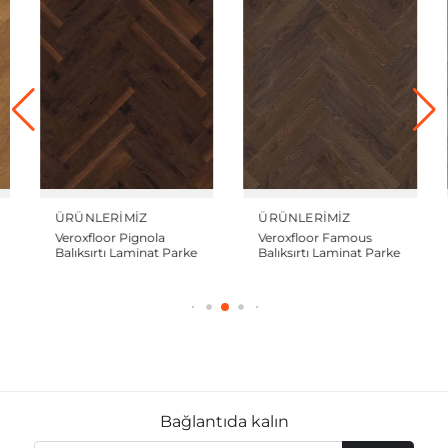
ÜRÜNLERIMIZ
ÜRÜNLERIMIZ
ÜRÜ
Veroxfloor Pignola
Veroxfloor Famous
Ver
Balıksırtı Laminat Parke
Balıksırtı Laminat Parke
Balı
Bağlantıda kalın